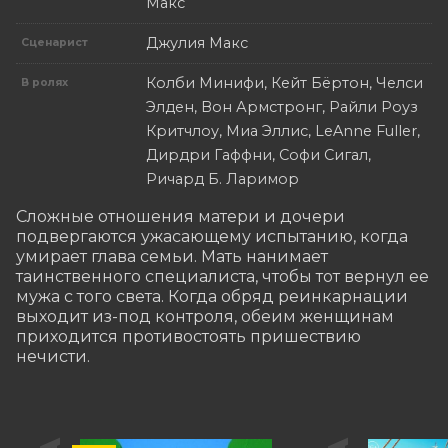
Макс
Джулия Макс
Сценарист
Колби Минифи, Кейт Бёртон, Челси
В ролях
Элден, Вон Армстронг, Райли Роуз
Критчлоу, Миа Эллис, LeAnne Fuller,
Дирдри Гаффни, Софи Сигал,
Ричард Б. Ларимор
Сложные отношения матери и дочери 
подвергаются ужасающему испытанию, когда 
умирает глава семьи. Мать нанимает 
таинственного специалиста, чтобы тот вернул ее 
мужа с того света. Когда обряд реинкарнации 
выходит из-под контроля, обеим женщинам 
приходится противостоять пришествию 
нечисти.