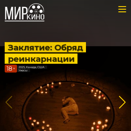
Заклятие: Обряд
реинкарнации
18
2025, Канада, США
+
Ужасы