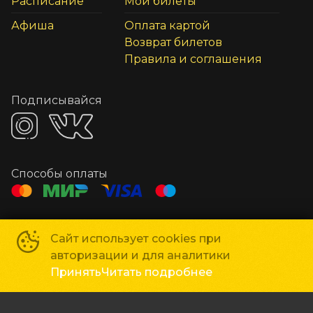
Расписание
Мои билеты
Афиша
Оплата картой
Возврат билетов
Правила и соглашения
Подписывайся
Способы оплаты
Контакты
Сайт использует cookies при
Касса
+7 978 513-53-53
авторизации и для аналитики
Рекламодателям
marketing@liniyakino.ru
Принять
Читать подробнее
Сеть кинотеатров «Мир Кино»
©
2018-
2026