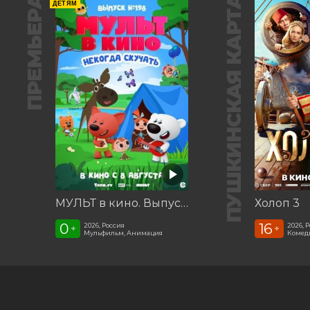
ПРЕМЬЕРА
ПУШКИНСКАЯ КАРТА
ДЕТЯМ
МУЛЬТ в кино. Выпуск №198. Некогда скучать
Холоп 3
0
16
2026, Россия
2026, 
+
+
Мульфильм, Анимация
Комед