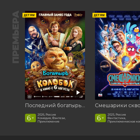
ПРЕМЬЕРА
ДЕТЯМ
ДЕТЯМ
Последний богатырь. Колобок
2026, Россия
2025, Россия
6
6
+
+
Комедия, Фэнтези,
Фантастика,
Приключения
Приключенческая к