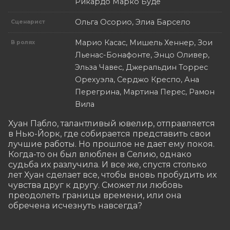
Рикардо Марко Буде
Ольга Осорио, Элиа Барсело
Сценарист
Марио Касас, Мишель Хеннер, Зои
В ролях
Льенас-Бонафонте, Энцо Оливер,
Эльза Чавес, Джеральдин Торрес
Орехуэла, Серджо Креспо, Ана
Перегрина, Мартина Перес, Рамон
Вила
Хуан Пабло, талантливый ювелир, отправляется 
в Нью-Йорк, где собирается представить свои 
лучшие работы. Но прошлое не дает ему покоя. 
Когда-то он был влюблен в Селию, однако 
судьба их разлучила. И все же, спустя столько 
лет Хуан сделает все, чтобы вновь пробудить их 
чувства друг к другу. Сможет ли любовь 
преодолеть границы времени, или она 
обречена исчезнуть навсегда?