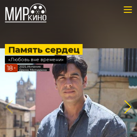
Память сердец
«Любовь вне времени»
18
2025, Испания
+
Драма, Мелодрама