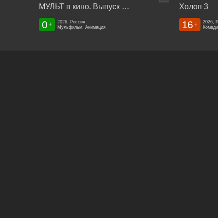
МУЛЬТ в кино. Выпуск №198. Некогда скучать
Холоп 3
0
16
2026, Россия
2026, 
+
+
Мульфильм, Анимация
Комеди