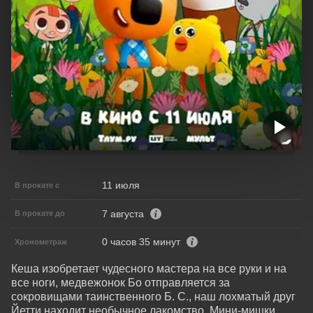
11 июля
В прокате с
7 августа
В прокате до
0 часов 35 минут
Хронометраж
Кеша изобретает чудесного мастера на все руки и на 
все ноги, медвежонок Бо отправляется за 
сокровищами таинственного Б. С., наш лохматый друг 
Йетти находит необычное лакомство, Мини-мишки 