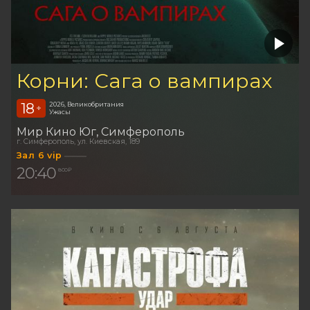
Корни: Сага о вампирах
18
2026, Великобритания
+
Ужасы
Мир Кино Юг
Симферополь
г. Симферополь, ул. Киевская, 189
Зал 6 vip
20:40
800 ₽