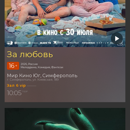
За любовь
16
2026, Россия
+
Мелодрама, Комедия, Фэнтези
Мир Кино Юг
Симферополь
г. Симферополь, ул. Киевская, 189
Зал 6 vip
10:05
700 ₽