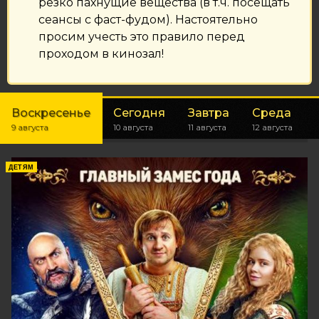
резко пахнущие вещества (в т.ч. посещать
сеансы с фаст-фудом). Настоятельно
просим учесть это правило перед
проходом в кинозал!
Воскресенье
Сегодня
Завтра
Среда
9 августа
10 августа
11 августа
12 августа
ДЕТЯМ