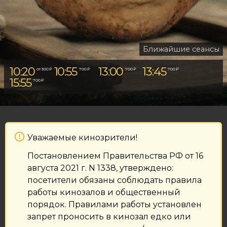
Ближайшие сеансы
10:20
10:55
13:00
13:45
от 300 ₽
700 ₽
700 ₽
700 ₽
15:55
1
700 ₽
Уважаемые кинозрители!
Постановлением Правительства РФ от 16
августа 2021 г. N 1338, утверждено:
посетители обязаны соблюдать правила
работы кинозалов и общественный
порядок. Правилами работы установлен
запрет проносить в кинозал едко или