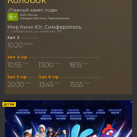
«Главный замес года»
6
2026, Россия
+
Комедия, Фэнтези, Приключения
Мир Кино Юг
Симферополь
г. Симферополь, ул. Киевская, 189
Зал 3
10:20
от 300 ₽
Зал 4 vip
10:55
13:00
18:15
700 ₽
700 ₽
800 ₽
Зал 5 vip
Зал 6 vip
20:30
13:45
15:55
600 ₽
700 ₽
700 ₽
ДЕТЯМ